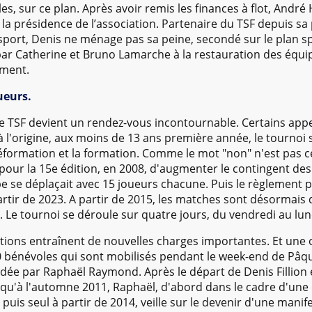
les, sur ce plan. Après avoir remis les finances à flot, Andr
à la présidence de l’association. Partenaire du TSF depuis sa
sport, Denis ne ménage pas sa peine, secondé sur le plan sp
r Catherine et Bruno Lamarche à la restauration des équip
ement.
ueurs.
le TSF devient un rendez-vous incontournable. Certains appe
 à l'origine, aux moins de 13 ans première année, le tournoi
éformation et la formation. Comme le mot "non" n'est pas cel
our la 15e édition, en 2008, d'augmenter le contingent des 
e se déplaçait avec 15 joueurs chacune. Puis le règlement p
partir de 2023. A partir de 2015, les matches sont désormais
. Le tournoi se déroule sur quatre jours, du vendredi au lu
lutions entraînent de nouvelles charges importantes. Et une
 bénévoles qui sont mobilisés pendant le week-end de Pâqu
sidée par Raphaël Raymond. Après le départ de Denis Fillion 
squ'à l'automne 2011, Raphaël, d'abord dans le cadre d'un
uis seul à partir de 2014, veille sur le devenir d'une manifes