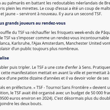
 au palmarès en battant les redoutables néerlandais de Bre
pris plein les mirettes. Le coup d’essai a été un coup de maî
 et jaune – serviront à nouveau. Il y aura un second TSF.
plus grands joueurs au rendez-vous
souffle du TSF va réchauffer les frisquets week-ends de Pâq
 le TSF va s’imposer comme un rendez-vous incontournable p
blanca, Karlsruhe, l’Ajax Amsterdam, Manchester United vont
plaisir d’un public toujours plus nombreux.
alise
er puis tripler. Le TSF a une cote d’enfer à Sens. Pratique
cette manifestation mettait en avant la ville et permettait à
ce d’une petite dizaine d’années et il va devoir voler de ses
és en préfecture. « TSF - Tournoi Sans Frontière » devient u
ition, le TSF avait été organisé avec un budget de 50 000 fra
e 9500 euros environ en 2024). C’est désormais plus du do
 joindre les deux bouts.