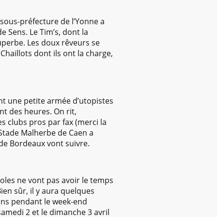
a sous-préfecture de l’Yonne a
e Sens. Le Tim’s, dont la
superbe. Les doux rêveurs se
haillots dont ils ont la charge,
t une petite armée d’utopistes
nt des heures. On rit,
s clubs pros par fax (merci la
 Stade Malherbe de Caen a
 de Bordeaux vont suivre.
voles ne vont pas avoir le temps
en sûr, il y aura quelques
 Sens pendant le week-end
samedi 2 et le dimanche 3 avril