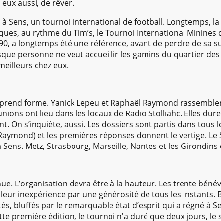
 eux aussi, de rêver.
re, à Sens, un tournoi international de football. Longtemps, l
ues, au rythme du Tim’s, le Tournoi International Minines d
990, a longtemps été une référence, avant de perdre de sa 
sque personne ne veut accueillir les gamins du quartier des C
 meilleurs chez eux.
F prend forme. Yanick Lepeu et Raphaël Raymond rassemblen
nions ont lieu dans les locaux de Radio Stolliahc. Elles dure
On s’inquiète, aussi. Les dossiers sont partis dans tous le
Raymond) et les premières réponses donnent le vertige. Le
 Sens. Metz, Strasbourg, Marseille, Nantes et les Girondins
nue. L’organisation devra être à la hauteur. Les trente béné
eur inexpérience par une générosité de tous les instants. Bi
ités, bluffés par le remarquable état d’esprit qui a régné à
te première édition, le tournoi n'a duré que deux jours, le 